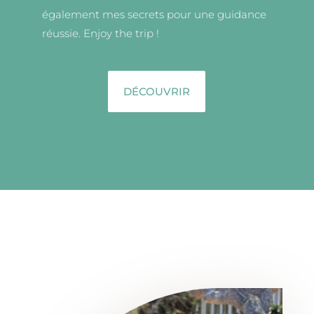
également mes secrets pour une guidance
réussie. Enjoy the trip !
DÉCOUVRIR